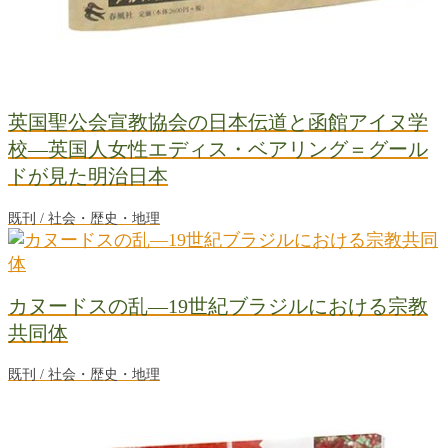
英国聖公会宣教協会の日本伝道と函館アイヌ学
校―英国人女性エディス・ベアリング＝グール
ドが見た明治日本
既刊 / 社会・歴史・地理
カヌードスの乱―19世紀ブラジルにおける宗教
共同体
既刊 / 社会・歴史・地理