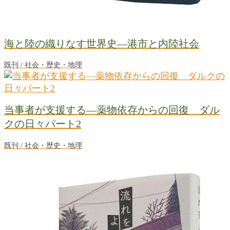
海と陸の織りなす世界史―港市と内陸社会
既刊 / 社会・歴史・地理
当事者が支援する―薬物依存からの回復 ダル
クの日々パート2
既刊 / 社会・歴史・地理