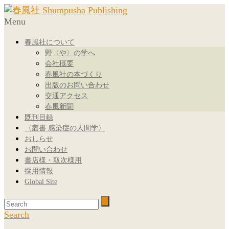
Menu
春風社について
野〈や〉の学へ
会社概要
春風社の本づくり
出版のお問い合わせ
交通アクセス
春風新聞
既刊目録
〈叢書 感染症の人間学〉
おしらせ
お問い合わせ
書店様・取次様用
採用情報
Global Site
Search