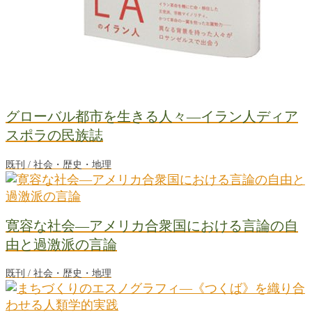
グローバル都市を生きる人々―イラン人ディア
スポラの民族誌
既刊 / 社会・歴史・地理
寛容な社会―アメリカ合衆国における言論の自
由と過激派の言論
既刊 / 社会・歴史・地理