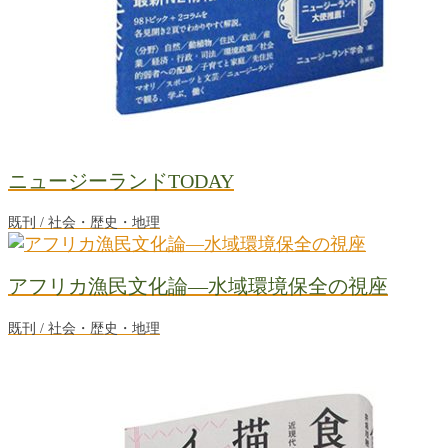
ニュージーランドTODAY
既刊 / 社会・歴史・地理
アフリカ漁民文化論―水域環境保全の視座
既刊 / 社会・歴史・地理