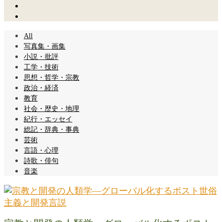
All
写真集・画集
小説・批評
工学・技術
思想・哲学・宗教
政治・経済
教育
社会・歴史・地理
紀行・エッセイ
総記・辞典・事典
芸術
言語・心理
詩歌・俳句
音楽