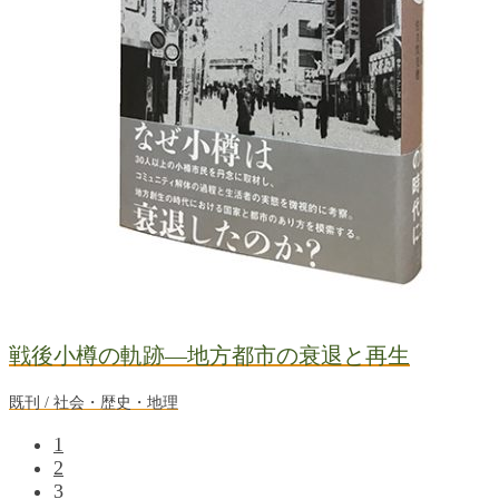
戦後小樽の軌跡―地方都市の衰退と再生
既刊 / 社会・歴史・地理
1
2
3