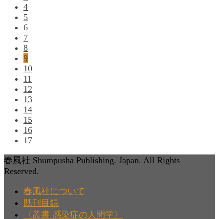
4
5
6
7
8
9
10
11
12
13
14
15
16
17
春風社 Shumpusha Publishing. Japan. All Rights
Reserved.
春風社について
既刊目録
〈叢書 感染症の人間学〉