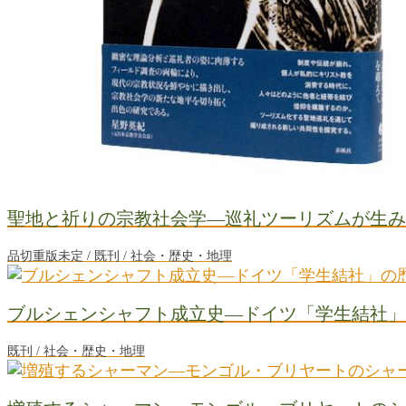
聖地と祈りの宗教社会学―巡礼ツーリズムが生み
品切重版未定 / 既刊 / 社会・歴史・地理
ブルシェンシャフト成立史―ドイツ「学生結社」
既刊 / 社会・歴史・地理