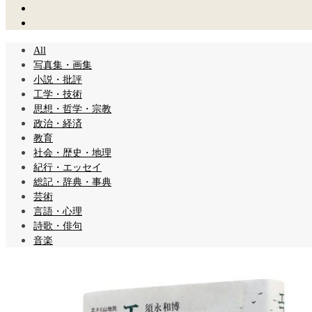
All
写真集・画集
小説・批評
工学・技術
思想・哲学・宗教
政治・経済
教育
社会・歴史・地理
紀行・エッセイ
総記・辞典・事典
芸術
言語・心理
詩歌・俳句
音楽