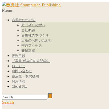
Menu
春風社について
野〈や〉の学へ
会社概要
春風社の本づくり
出版のお問い合わせ
交通アクセス
春風新聞
既刊目録
〈叢書 感染症の人間学〉
おしらせ
お問い合わせ
書店様・取次様用
採用情報
Global Site
Search