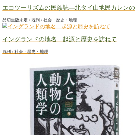
エコツーリズムの民族誌―北タイ山地民カレンの
品切重版未定 / 既刊 / 社会・歴史・地理
イングランドの地名―起源と歴史を訪ねて
既刊 / 社会・歴史・地理