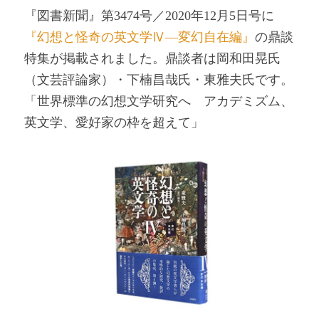
『図書新聞』第3474号／2020年12月5日号に
『幻想と怪奇の英文学Ⅳ―変幻自在編』
の鼎談
特集が掲載されました。鼎談者は岡和田晃氏
（文芸評論家）・下楠昌哉氏・東雅夫氏です。
「世界標準の幻想文学研究へ アカデミズム、
英文学、愛好家の枠を超えて」