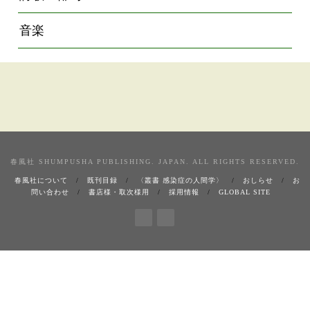
音楽
春風社 SHUMPUSHA PUBLISHING. JAPAN. ALL RIGHTS RESERVED.
春風社について
既刊目録
〈叢書 感染症の人間学〉
おしらせ
お
問い合わせ
書店様・取次様用
採用情報
GLOBAL SITE