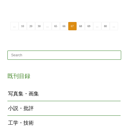
...
10
20
30
...
65
66
67
68
69
...
80
...
既刊目録
写真集・画集
小説・批評
工学・技術