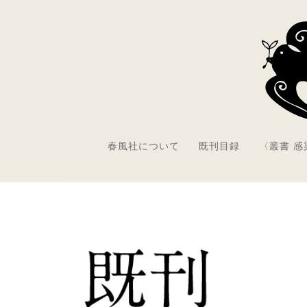
春風社について
既刊目録
〈叢書 