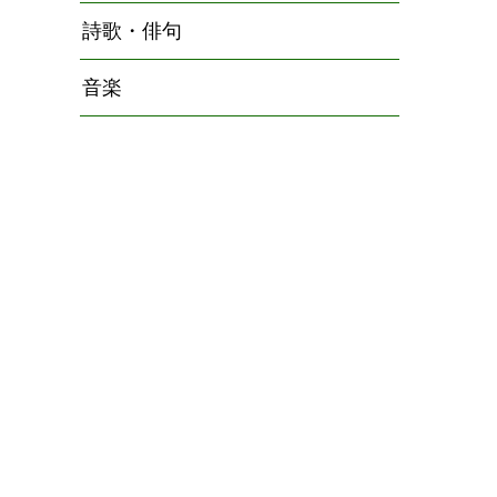
詩歌・俳句
音楽