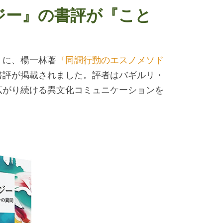
ジー』の書評が『こと
社）に、楊一林著
『同調行動のエスノメソド
書評が掲載されました。評者はバギルリ・
広がり続ける異文化コミュニケーションを