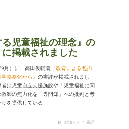
する児童福祉の理念』の
』に掲載されました
年9月）に、高田俊輔著
『教育による包摂
就学義務化から』
の書評が掲載されまし
著者は児童自立支援施設や「児童福祉に関
は教師の無力化を「専門知」への批判と考
かりを提供している」
in
お知らせ
/
書評