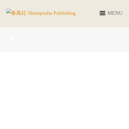
MENU
ニュージーランド百科事典
既刊 / 総記・辞典・事典