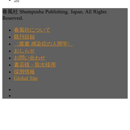
春風社 Shumpusha Publishing. Japan. All Rights
Reserved.
春風社について
既刊目録
〈叢書 感染症の人間学〉
おしらせ
お問い合わせ
書店様・取次様用
採用情報
Global Site