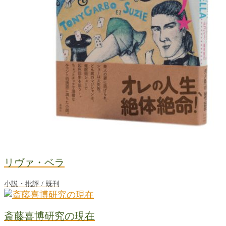
リヴァ・ベラ
小説・批評 / 既刊
斎藤喜博研究の現在