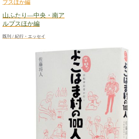
山ふたり―中央・南ア
ルプスほか編
既刊 / 紀行・エッセイ