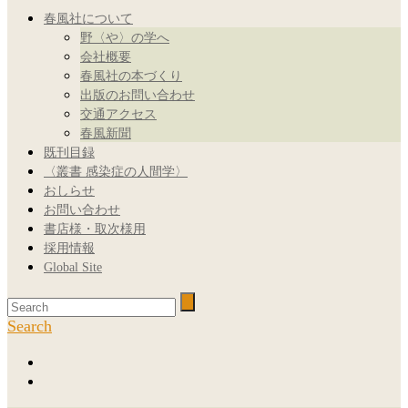
春風社について
野〈や〉の学へ
会社概要
春風社の本づくり
出版のお問い合わせ
交通アクセス
春風新聞
既刊目録
〈叢書 感染症の人間学〉
おしらせ
お問い合わせ
書店様・取次様用
採用情報
Global Site
Search