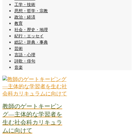
工学・技術
思想・哲学・宗教
政治・経済
教育
社会・歴史・地理
紀行・エッセイ
総記・辞典・事典
芸術
言語・心理
詩歌・俳句
音楽
教師のゲートキーピン
グ―主体的な学習者を
生む社会科カリキュラ
ムに向けて