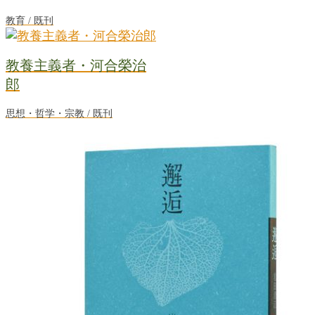
教育 / 既刊
教養主義者・河合榮治
郎
思想・哲学・宗教 / 既刊