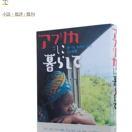
で
小説・批評 / 既刊