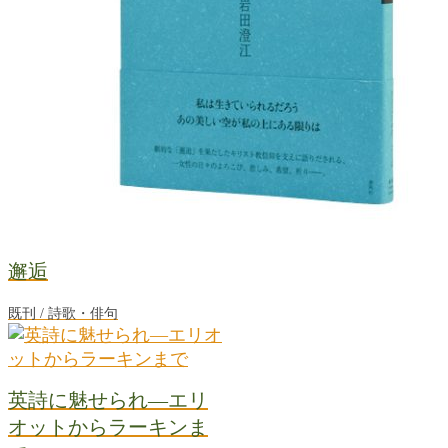
邂逅
既刊 / 詩歌・俳句
英詩に魅せられ―エリ
オットからラーキンま