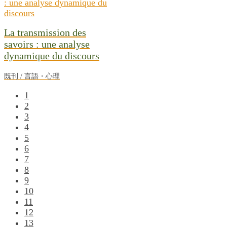
La transmission des
savoirs : une analyse
dynamique du discours
既刊 / 言語・心理
1
2
3
4
5
6
7
8
9
10
11
12
13