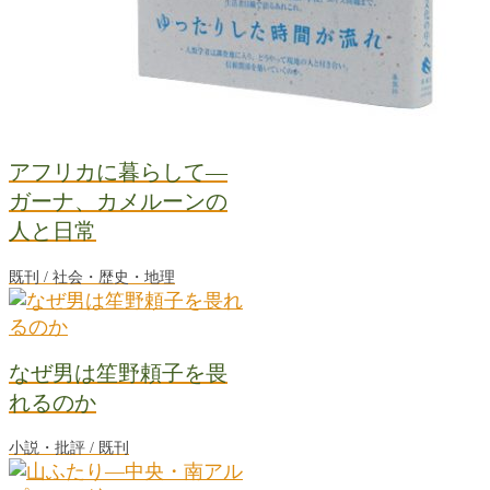
アフリカに暮らして―
ガーナ、カメルーンの
人と日常
既刊 / 社会・歴史・地理
なぜ男は笙野頼子を畏
れるのか
小説・批評 / 既刊