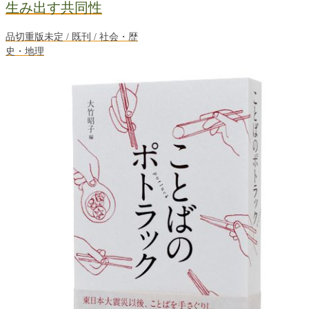
生み出す共同性
品切重版未定 / 既刊 / 社会・歴
史・地理