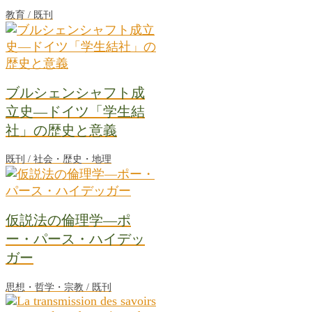
教育 / 既刊
ブルシェンシャフト成
立史―ドイツ「学生結
社」の歴史と意義
既刊 / 社会・歴史・地理
仮説法の倫理学―ポ
ー・パース・ハイデッ
ガー
思想・哲学・宗教 / 既刊