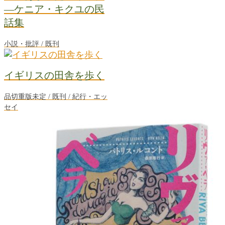
―ケニア・キクユの民
話集
小説・批評 / 既刊
イギリスの田舎を歩く
品切重版未定 / 既刊 / 紀行・エッ
セイ