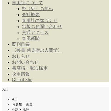
春風社について
野〈や〉の学へ
会社概要
春風社の本づくり
出版のお問い合わせ
交通アクセス
春風新聞
既刊目録
〈叢書 感染症の人間学〉
おしらせ
お問い合わせ
書店様・取次様用
採用情報
Global Site
All
All
写真集・画集
小説・批評